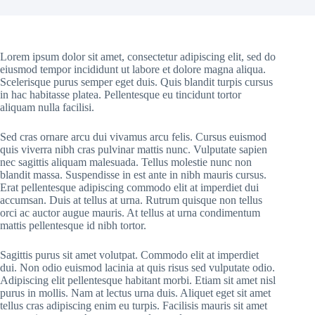
Lorem ipsum dolor sit amet, consectetur adipiscing elit, sed do
eiusmod tempor incididunt ut labore et dolore magna aliqua.
Scelerisque purus semper eget duis. Quis blandit turpis cursus
in hac habitasse platea. Pellentesque eu tincidunt tortor
aliquam nulla facilisi.
Sed cras ornare arcu dui vivamus arcu felis. Cursus euismod
quis viverra nibh cras pulvinar mattis nunc. Vulputate sapien
nec sagittis aliquam malesuada. Tellus molestie nunc non
blandit massa. Suspendisse in est ante in nibh mauris cursus.
Erat pellentesque adipiscing commodo elit at imperdiet dui
accumsan. Duis at tellus at urna. Rutrum quisque non tellus
orci ac auctor augue mauris. At tellus at urna condimentum
mattis pellentesque id nibh tortor.
Sagittis purus sit amet volutpat. Commodo elit at imperdiet
dui. Non odio euismod lacinia at quis risus sed vulputate odio.
Adipiscing elit pellentesque habitant morbi. Etiam sit amet nisl
purus in mollis. Nam at lectus urna duis. Aliquet eget sit amet
tellus cras adipiscing enim eu turpis. Facilisis mauris sit amet