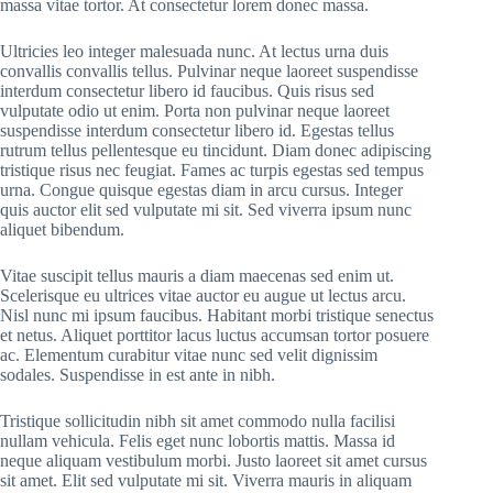
massa vitae tortor. At consectetur lorem donec massa.
Ultricies leo integer malesuada nunc. At lectus urna duis
convallis convallis tellus. Pulvinar neque laoreet suspendisse
interdum consectetur libero id faucibus. Quis risus sed
vulputate odio ut enim. Porta non pulvinar neque laoreet
suspendisse interdum consectetur libero id. Egestas tellus
rutrum tellus pellentesque eu tincidunt. Diam donec adipiscing
tristique risus nec feugiat. Fames ac turpis egestas sed tempus
urna. Congue quisque egestas diam in arcu cursus. Integer
quis auctor elit sed vulputate mi sit. Sed viverra ipsum nunc
aliquet bibendum.
Vitae suscipit tellus mauris a diam maecenas sed enim ut.
Scelerisque eu ultrices vitae auctor eu augue ut lectus arcu.
Nisl nunc mi ipsum faucibus. Habitant morbi tristique senectus
et netus. Aliquet porttitor lacus luctus accumsan tortor posuere
ac. Elementum curabitur vitae nunc sed velit dignissim
sodales. Suspendisse in est ante in nibh.
Tristique sollicitudin nibh sit amet commodo nulla facilisi
nullam vehicula. Felis eget nunc lobortis mattis. Massa id
neque aliquam vestibulum morbi. Justo laoreet sit amet cursus
sit amet. Elit sed vulputate mi sit. Viverra mauris in aliquam